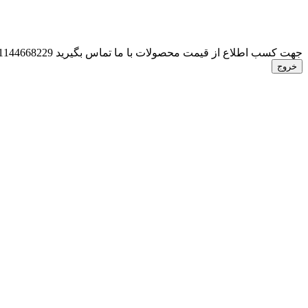
جهت کسب اطلاع از قیمت محصولات با ما تماس بگیرید 01144668229
خروج