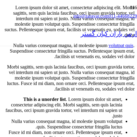
Lorem ipsum dolor sit amet, consectetur adipiscing elit. Morbi
sagittis, sem quis lacinia faucibus, orci ipsum gravida tortor, vel
info@zaravar.com
011-44668229
interdum mi sapien ut justo. Nulla varius consequat magna, id
molestie ipsum volutpat quis. Suspendisse consectetur fringilla
suctus. Pellentesque ipsum erat, facilisis ut venenatis eu, sodales vel
ارس یاران کیان گستر
dolor.
Nulla varius consequat magna, id molestie ipsum
volutpat quis
.
Suspendisse consectetur fringilla suctus. Pellentesque ipsum erat,
facilisis ut venenatis eu, sodales vel dolor.
Morbi sagittis, sem quis lacinia faucibus, orci ipsum gravida tortor,
vel interdum mi sapien ut justo. Nulla varius consequat magna, id
molestie ipsum volutpat quis. Suspendisse consectetur fringilla
luctus. Fusce id mi diam, non ornare orci. Pellentesque ipsum erat,
facilisis ut venenatis eu, sodales vel dolor.
This is a unorder list
. Lorem ipsum dolor sit amet,
consectetur adipiscing elit. Morbi sagittis, sem quis lacinia
faucibus, orci ipsum gravida tortor, vel interdum mi sapien ut
justo.
Nulla varius consequat magna, id molestie ipsum volutpat
quis. Suspendisse consectetur fringilla luctus.
Fusce id mi diam, non ornare orci. Pellentesque ipsum erat,